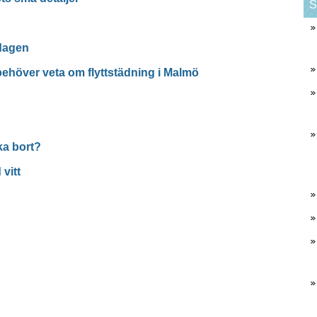
S
dagen
u behöver veta om flyttstädning i Malmö
ka bort?
vitt