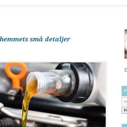
 hemmets små detaljer
D
P